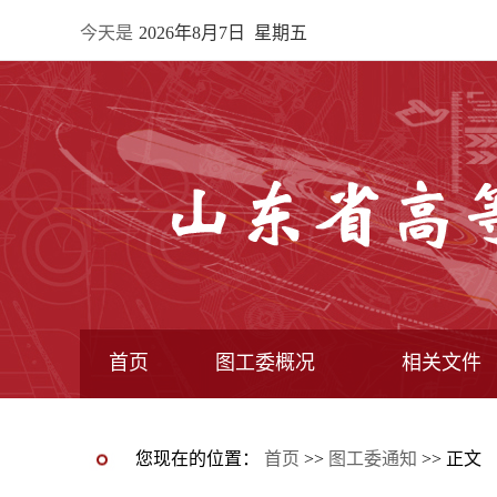
今天是
2026年8月7日 星期五
首页
图工委概况
相关文件
最新动态图片新闻
图工委通知
图工委动态
图书馆动态
图工委章程
常委馆构成
专业委员会
全国图指委文
教育部文件
教育厅文件
图工委文件
您现在的位置：
首页
>>
图工委通知
>> 正文