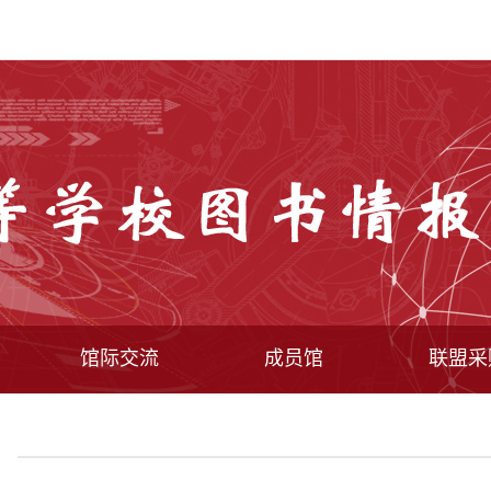
馆际交流
成员馆
联盟采
件
成员馆目录
高职高专馆
工作情况
本科馆
工作动
联采方