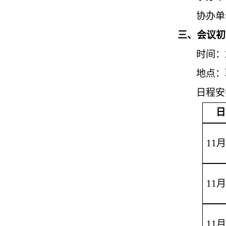
协办单
三、会议初
时间：
地点：
日程安
日
11
月
11
月
11
月