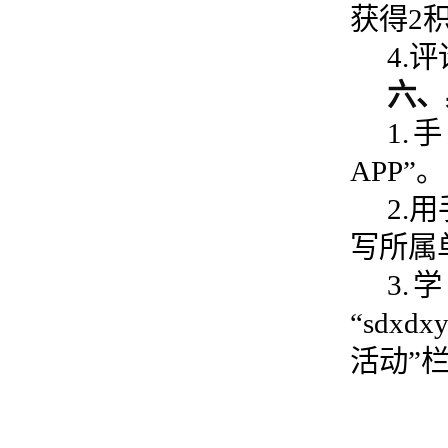
获得
2
4.
六、
1.
APP”。
2.
写所属
3.
“
sdxdxy
活动”