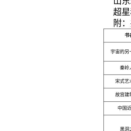
山东
超星
附：
书
宇宙的另
秦岭
宋式艺
故宫建
中国
黑洞