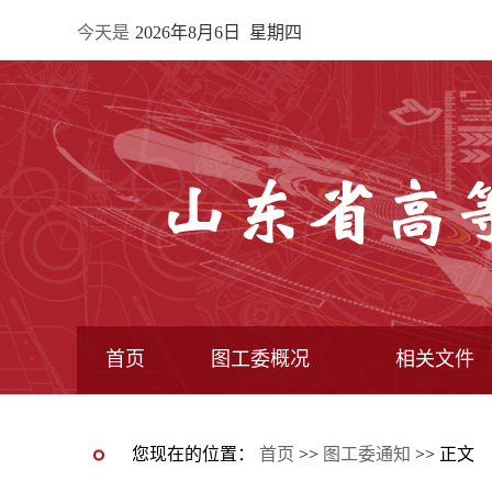
今天是
2026年8月6日 星期四
首页
图工委概况
相关文件
最新动态图片新闻
图工委通知
图工委动态
图书馆动态
图工委章程
常委馆构成
专业委员会
全国图指委文件
教育部文件
教育厅文件
图工委文件
您现在的位置：
首页
>>
图工委通知
>> 正文