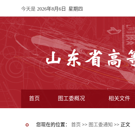
今天是
2026年8月6日 星期四
首页
图工委概况
相关文件
最新动态图片新闻
图工委通知
图工委动态
图书馆动态
图工委章程
常委馆构成
专业委员会
全国图指委文件
教育部文件
教育厅文件
图工委文件
您现在的位置：
首页
>>
图工委通知
>> 正文