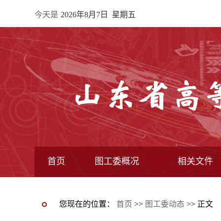
今天是
2026年8月7日 星期五
首页
图工委概况
相关文件
最新动态图片新闻
图工委通知
图工委动态
图书馆动态
图工委章程
常委馆构成
专业委员会
全国图指委文件
教育部文件
教育厅文件
图工委文件
您现在的位置：
首页
>>
图工委动态
>> 正文