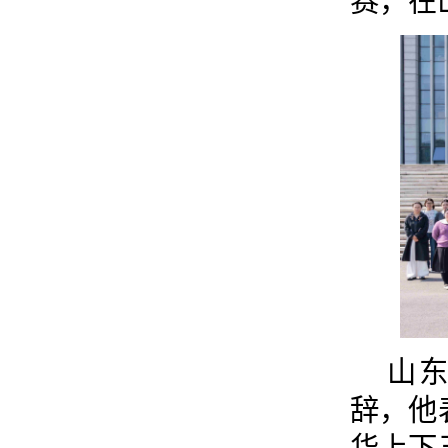
赛，在
山
辞，他
华上下