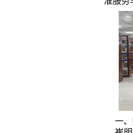
准服务
一、
崔明