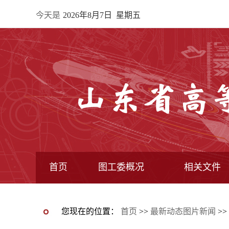
今天是
2026年8月7日 星期五
首页
图工委概况
相关文件
最新动态图片新闻
图工委通知
图工委动态
图书馆动态
图工委章程
常委馆构成
专业委员会
全国图指委文件
教育部文件
教育厅文件
图工委文件
您现在的位置：
首页
>>
最新动态图片新闻
>>