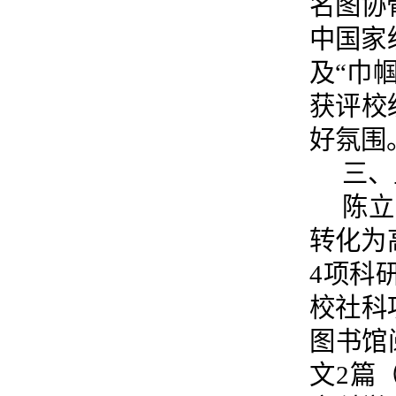
名图协
中国家
及“巾
获评校
好氛围
三、
陈立
转化为
4项科
校社科
图书馆
文2篇