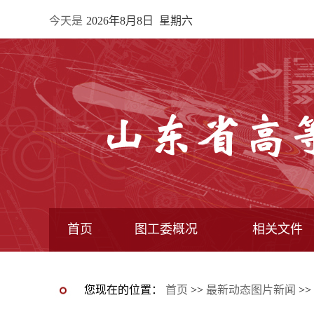
今天是
2026年8月8日 星期六
首页
图工委概况
相关文件
最新动态图片新闻
图工委通知
图工委动态
图书馆动态
图工委章程
常委馆构成
专业委员会
全国图指委文件
教育部文件
教育厅文件
图工委文件
您现在的位置：
首页
>>
最新动态图片新闻
>>