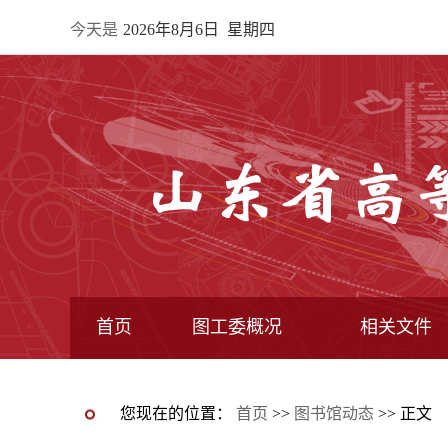
今天是
2026年8月6日 星期四
首页
图工委概况
相关文件
最新动态图片新闻
图工委通知
图工委动态
图书馆动态
图工委章程
常委馆构成
专业委员会
全国图指委文件
教育部文件
教育厅文件
图工委文件
您现在的位置：
首页
>>
图书馆动态
>> 正文