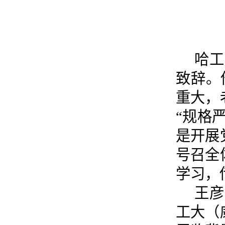
哈工
致辞。
重大，
“规格
是开展
号召全
学习，
王彦
工大（