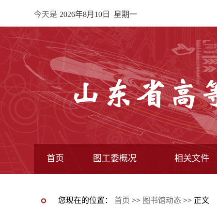
今天是
2026年8月10日 星期一
首页
图工委概况
相关文件
最新动态图片新闻
图工委通知
图工委动态
图书馆动态
图工委章程
常委馆构成
专业委员会
全国图指委文件
教育部文件
教育厅文件
图工委文件
您现在的位置：
首页
>>
图书馆动态
>> 正文