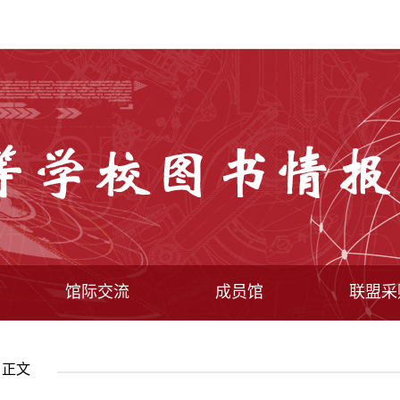
馆际交流
成员馆
联盟采
件
成员馆目录
高职高专馆
工作情况
本科馆
工作动
联采方
 正文