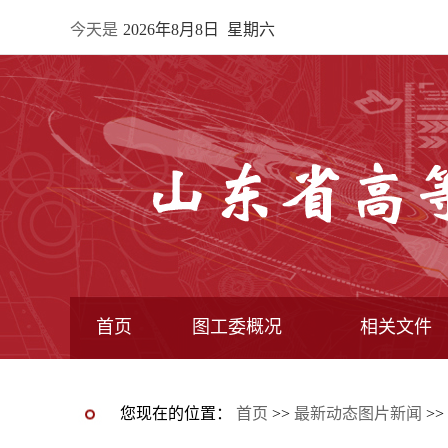
今天是
2026年8月8日 星期六
首页
图工委概况
相关文件
最新动态图片新闻
图工委通知
图工委动态
图书馆动态
图工委章程
常委馆构成
专业委员会
全国图指委文件
教育部文件
教育厅文件
图工委文件
您现在的位置：
首页
>>
最新动态图片新闻
>>